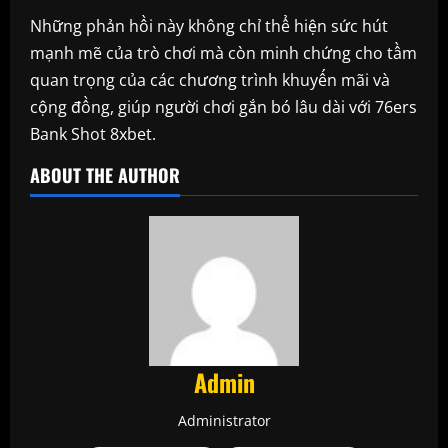
Những phản hồi này không chỉ thể hiện sức hút
mạnh mẽ của trò chơi mà còn minh chứng cho tầm
quan trọng của các chương trình khuyến mãi và
cộng đồng, giúp người chơi gắn bó lâu dài với 76ers
Bank Shot 8xbet.
ABOUT THE AUTHOR
Admin
Administrator