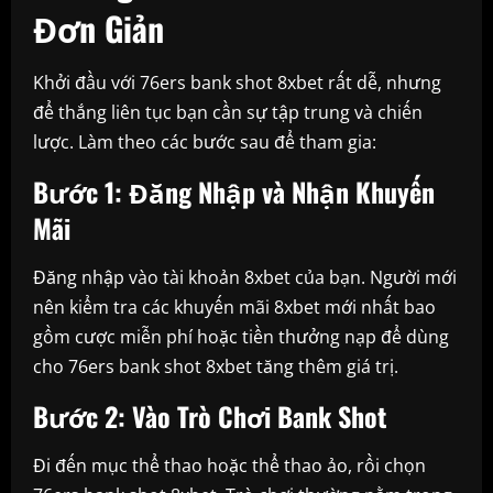
Đơn Giản
Khởi đầu với 76ers bank shot 8xbet rất dễ, nhưng
để thắng liên tục bạn cần sự tập trung và chiến
lược. Làm theo các bước sau để tham gia:
Bước 1: Đăng Nhập và Nhận Khuyến
Mãi
Đăng nhập vào tài khoản 8xbet của bạn. Người mới
nên kiểm tra các khuyến mãi 8xbet mới nhất bao
gồm cược miễn phí hoặc tiền thưởng nạp để dùng
cho 76ers bank shot 8xbet tăng thêm giá trị.
Bước 2: Vào Trò Chơi Bank Shot
Đi đến mục thể thao hoặc thể thao ảo, rồi chọn