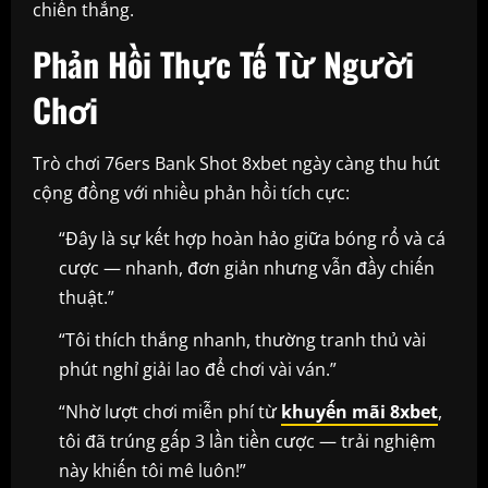
chiến thắng.
Phản Hồi Thực Tế Từ Người
Chơi
Trò chơi 76ers Bank Shot 8xbet ngày càng thu hút
cộng đồng với nhiều phản hồi tích cực:
“Đây là sự kết hợp hoàn hảo giữa bóng rổ và cá
cược — nhanh, đơn giản nhưng vẫn đầy chiến
thuật.”
“Tôi thích thắng nhanh, thường tranh thủ vài
phút nghỉ giải lao để chơi vài ván.”
“Nhờ lượt chơi miễn phí từ
khuyến mãi 8xbet
,
tôi đã trúng gấp 3 lần tiền cược — trải nghiệm
này khiến tôi mê luôn!”