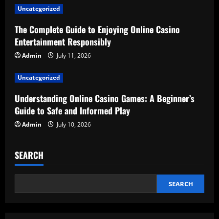
a
Uncategorized
t
The Complete Guide to Enjoying Online Casino
Entertainment Responsibly
i
Admin
July 11, 2026
o
Uncategorized
n
Understanding Online Casino Games: A Beginner’s
Guide to Safe and Informed Play
Admin
July 10, 2026
SEARCH
SEARCH