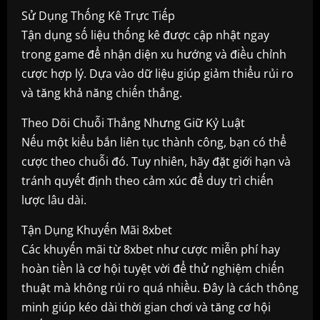
Sử Dụng Thống Kê Trực Tiếp
Tận dụng số liệu thống kê được cập nhật ngay
trong game để nhận diện xu hướng và điều chỉnh
cược hợp lý. Dựa vào dữ liệu giúp giảm thiểu rủi ro
và tăng khả năng chiến thắng.
Theo Dõi Chuỗi Thắng Nhưng Giữ Kỷ Luật
Nếu một kiểu bắn liên tục thành công, bạn có thể
cược theo chuỗi đó. Tuy nhiên, hãy đặt giới hạn và
tránh quyết định theo cảm xúc để duy trì chiến
lược lâu dài.
Tận Dụng Khuyến Mãi 8xbet
Các khuyến mãi từ 8xbet như cược miễn phí hay
hoàn tiền là cơ hội tuyệt vời để thử nghiệm chiến
thuật mà không rủi ro quá nhiều. Đây là cách thông
minh giúp kéo dài thời gian chơi và tăng cơ hội