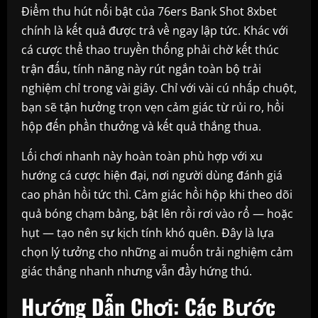
Điểm thu hút nổi bật của 76ers Bank Shot 8xbet
chính là kết quả được trả về ngay lập tức. Khác với
cá cược thể thao truyền thống phải chờ kết thúc
trận đấu, tính năng này rút ngắn toàn bộ trải
nghiệm chỉ trong vài giây. Chỉ với vài cú nhấp chuột,
bạn sẽ tận hưởng trọn vẹn cảm giác từ rủi ro, hồi
hộp đến phần thưởng và kết quả thắng thua.
Lối chơi nhanh này hoàn toàn phù hợp với xu
hướng cá cược hiện đại, nơi người dùng đánh giá
cao phản hồi tức thì. Cảm giác hồi hộp khi theo dõi
quả bóng chạm bảng, bật lên rồi rơi vào rổ — hoặc
hụt — tạo nên sự kịch tính khó quên. Đây là lựa
chọn lý tưởng cho những ai muốn trải nghiệm cảm
giác thắng nhanh nhưng vẫn đầy hứng thú.
Hướng Dẫn Chơi: Các Bước